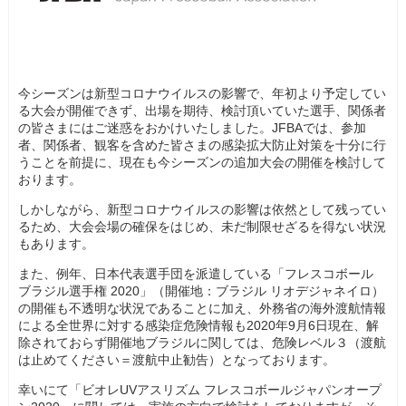
今シーズンは新型コロナウイルスの影響で、年初より予定してい
る大会が開催できず、出場を期待、検討頂いていた選手、関係者
の皆さまにはご迷惑をおかけいたしました。JFBAでは、参加
者、関係者、観客を含めた皆さまの感染拡大防止対策を十分に行
うことを前提に、現在も今シーズンの追加大会の開催を検討して
おります。
しかしながら、新型コロナウイルスの影響は依然として残ってい
るため、大会会場の確保をはじめ、未だ制限せざるを得ない状況
もあります。
また、例年、日本代表選手団を派遣している「フレスコボール
ブラジル選手権 2020」（開催地：ブラジル リオデジャネイロ）
の開催も不透明な状況であることに加え、外務省の海外渡航情報
による全世界に対する感染症危険情報も2020年9月6日現在、解
除されておらず開催地ブラジルに関しては、危険レベル３（渡航
は止めてください＝渡航中止勧告）となっております。
幸いにて「ビオレUVアスリズム フレスコボールジャパンオープ