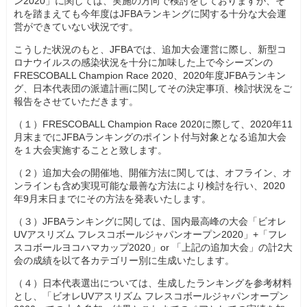
ン2020」に関しては、実施の方向で検討をしておりますが、そ
れを踏まえても今年度はJFBAランキングに関する十分な大会運
営ができていない状況です。
こうした状況のもと、JFBAでは、追加大会運営に際し、新型コ
ロナウイルスの感染状況を十分に加味した上で今シーズンの
FRESCOBALL Champion Race 2020、2020年度JFBAランキン
グ、日本代表団の派遣計画に関してその決定事項、検討状況をご
報告をさせていただきます。
（１）FRESCOBALL Champion Race 2020に際して、2020年11
月末までにJFBAランキングのポイント付与対象となる追加大会
を１大会実施することと致します。
（２）追加大会の開催地、開催方法に関しては、オフライン、オ
ンラインも含め実現可能な最善な方法により検討を行い、2020
年9月末日までにその方法を発表いたします。
（３）JFBAランキングに関しては、国内最高峰の大会「ビオレ
UVアスリズム フレスコボールジャパンオープン2020」+「フレ
スコボールヨコハマカップ2020」or 「上記の追加大会」の計2大
会の成績を以て各カテゴリー別に生成いたします。
（４）日本代表選出については、生成したランキングを参考材料
とし、「ビオレUVアスリズム フレスコボールジャパンオープン