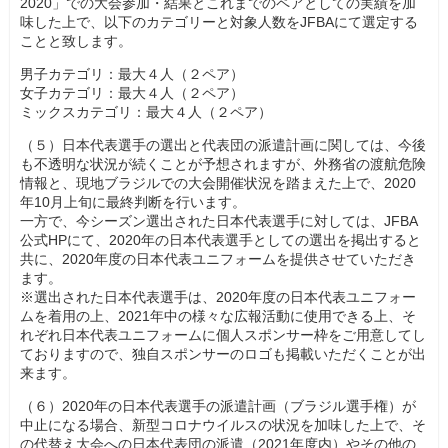
2020」での大会参加・結果とこれまでのペアとしての実績を加
味した上で、以下のカテゴリーと対象人数をJFBAにて選定する
ことと致します。
男子カテゴリ：最大４人（２ペア）
女子カテゴリ：最大４人（２ペア）
ミックスカテゴリ：最大４人（２ペア）
（５）日本代表選手の選出と代表団の派遣計画に関しては、今後
も不透明な状況が続くことが予想されますが、外務省の渡航危険
情報と、現地ブラジルでの大会開催状況を踏まえた上で、2020
年10月上旬に最終判断を行います。
一方で、今シーズン選出された日本代表選手に対しては、JFBA
公式HPにて、2020年の日本代表選手としての選出を掲出すると
共に、2020年度の日本代表ユニフォームを提供させていただき
ます。
※選出された日本代表選手は、2020年度の日本代表ユニフォー
ムを着用の上、2021年中の様々な広報活動に使用できる上、そ
れぞれ日本代表ユニフォームに個人スポンサー枠をご用意してし
ておりますので、独自スポンサーのロゴも掲載いただくことが出
来ます。
（６）2020年の日本代表選手の派遣計画（ブラジル選手権）が
中止になる場合、新型コロナウイルスの状況を加味した上で、そ
の代替え大会への日本代表団の派遣（2021年度内）やその他の