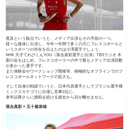
普及という観点でいうと、メディア出演もその手段の一つ。
様々な媒体に出演し、今年一年間で多くの方にフレスコボールと
いうスポーツの存在を伝えたのは小澤選手でしょう。
NHK 天才てれびくんYOU（落合真彩選手と出演）TBSラジオ 木
梨の会をはじめ、フレスコボーラーの中で最もメディア出演回数
が多かった選手です。
また体験会やワークショップ開催等、積極的なオフラインでのフ
レスコボールネットワークの拡大も。
そして自身の戦績でいうと、日本代表選手としてブラジル選手権
ミックスカテゴリに出場し見事2位に。
来年以降さらに挑戦を続ける彼女から目が離せません。
落合真彩 × 五十嵐恭雄