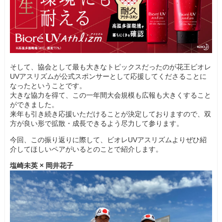
そして、協会として最も大きなトピックスだったのが花王ビオレ
UVアスリズムが公式スポンサーとして応援してくださることに
なったということです。
大きな協力を得て、この一年間大会規模も広報も大きくすること
ができました。
来年も引き続き応援いただけることが決定しておりますので、双
方が良い形で拡散・成長できるよう尽力して参ります。
今回、この振り返りに際して、ビオレUVアスリズムよりぜひ紹
介してほしいペアがいるとのことで紹介します。
塩崎未英 × 岡井花子