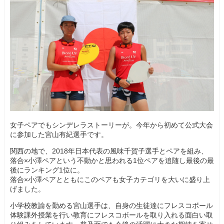
女子ペアでもシンデレラストーリーが。今年から初めて公式大会
に参加した宮山有紀選手です。
関西の地で、2018年日本代表の風味千賀子選手とペアを組み、
落合×小澤ペアという不動かと思われる1位ペアを追随し最後の最
後にランキング1位に。
落合×小澤ペアとともにこのペアも女子カテゴリを大いに盛り上
げました。
小学校教諭を勤める宮山選手は、自身の生徒達にフレスコボール
体験課外授業を行い教育にフレスコボールを取り入れる面白い取