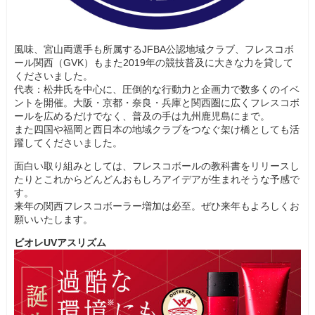
風味、宮山両選手も所属するJFBA公認地域クラブ、フレスコボ
ール関西（GVK）もまた2019年の競技普及に大きな力を貸して
くださいました。
代表：松井氏を中心に、圧倒的な行動力と企画力で数多くのイベ
ントを開催。大阪・京都・奈良・兵庫と関西圏に広くフレスコボ
ールを広めるだけでなく、普及の手は九州鹿児島にまで。
また四国や福岡と西日本の地域クラブをつなぐ架け橋としても活
躍してくださいました。
面白い取り組みとしては、フレスコボールの教科書をリリースし
たりとこれからどんどんおもしろアイデアが生まれそうな予感で
す。
来年の関西フレスコボーラー増加は必至。ぜひ来年もよろしくお
願いいたします。
ビオレUVアスリズム