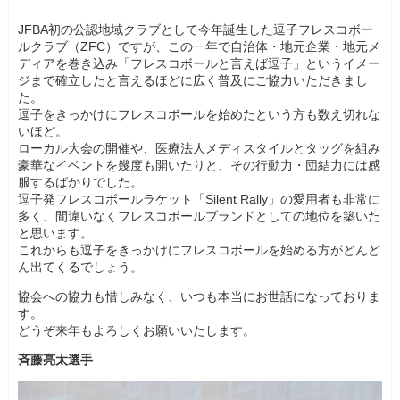
JFBA初の公認地域クラブとして今年誕生した逗子フレスコボー
ルクラブ（ZFC）ですが、この一年で自治体・地元企業・地元メ
ディアを巻き込み「フレスコボールと言えば逗子」というイメー
ジまで確立したと言えるほどに広く普及にご協力いただきまし
た。
逗子をきっかけにフレスコボールを始めたという方も数え切れな
いほど。
ローカル大会の開催や、医療法人メディスタイルとタッグを組み
豪華なイベントを幾度も開いたりと、その行動力・団結力には感
服するばかりでした。
逗子発フレスコボールラケット「Silent Rally」の愛用者も非常に
多く、間違いなくフレスコボールブランドとしての地位を築いた
と思います。
これからも逗子をきっかけにフレスコボールを始める方がどんど
ん出てくるでしょう。
協会への協力も惜しみなく、いつも本当にお世話になっておりま
す。
どうぞ来年もよろしくお願いいたします。
斉藤亮太選手