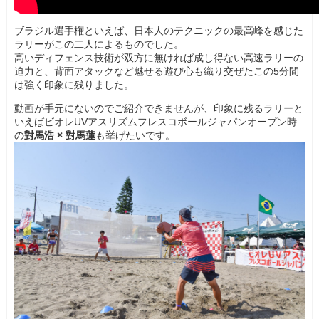
ブラジル選手権といえば、日本人のテクニックの最高峰を感じた
ラリーがこの二人によるものでした。
高いディフェンス技術が双方に無ければ成し得ない高速ラリーの
迫力と、背面アタックなど魅せる遊び心も織り交ぜたこの5分間
は強く印象に残りました。
動画が手元にないのでご紹介できませんが、印象に残るラリーと
いえばビオレUVアスリズムフレスコボールジャパンオープン時
の
對馬浩 × 對馬蓮
も挙げたいです。