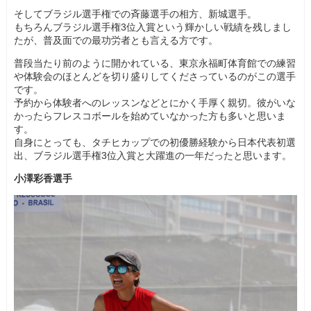
そしてブラジル選手権での斉藤選手の相方、新城選手。
もちろんブラジル選手権3位入賞という輝かしい戦績を残しまし
たが、普及面での最功労者とも言える方です。
普段当たり前のように開かれている、東京永福町体育館での練習
や体験会のほとんどを切り盛りしてくださっているのがこの選手
です。
予約から体験者へのレッスンなどとにかく手厚く親切。彼がいな
かったらフレスコボールを始めていなかった方も多いと思いま
す。
自身にとっても、タチヒカップでの初優勝経験から日本代表初選
出、ブラジル選手権3位入賞と大躍進の一年だったと思います。
小澤彩香選手