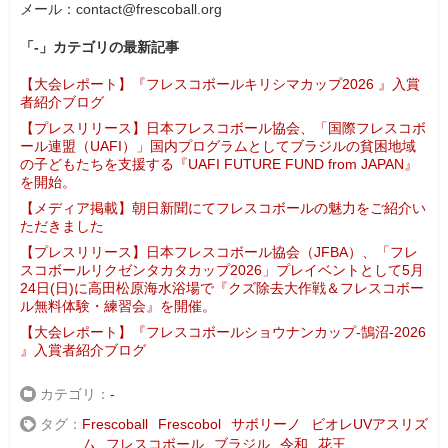
メール：contact@frescoball.org
「-」カテゴリの最新記事
【大会レポート】『フレスコボールキリシマカップ2026 』入賞
者紹介ブログ
【プレスリリース】日本フレスコボール協会、「国際フレスコボ
ール連盟（UAFI）」国内プログラムとしてブラジルの貧困地域
の子どもたちを支援する『UAFI FUTURE FUND from JAPAN』
を開始。
【メディア掲載】朝日新聞にてフレスコボールの魅力をご紹介い
ただきました
【プレスリリース】日本フレスコボール協会（JFBA）、「フレ
スコボールリクゼンタカタカップ2026」プレイベントとして5月
24日(日)に高田松原海水浴場で『クズ除去大作戦＆フレスコボー
ル無料体験・練習会』を開催。
【大会レポート】『フレスコボールショウナンカップ-鵠沼-2026
』入賞者紹介ブログ
カテゴリ
-
タグ
Frescoball
Frescobol
サボリーノ
ビオレUVアスリズ
ム
フレスコボール
ブラジル
令和
花王