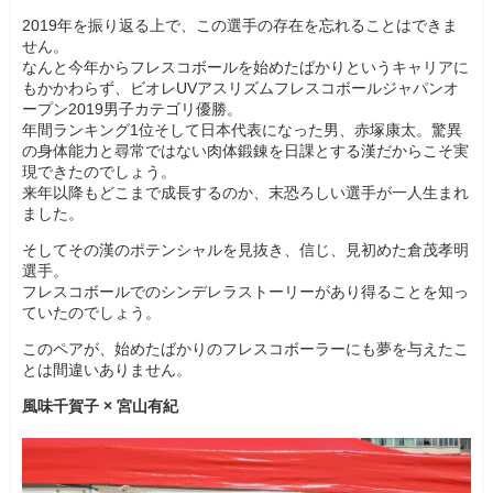
2019年を振り返る上で、この選手の存在を忘れることはできま
せん。
なんと今年からフレスコボールを始めたばかりというキャリアに
もかかわらず、ビオレUVアスリズムフレスコボールジャパンオ
ープン2019男子カテゴリ優勝。
年間ランキング1位そして日本代表になった男、赤塚康太。驚異
の身体能力と尋常ではない肉体鍛錬を日課とする漢だからこそ実
現できたのでしょう。
来年以降もどこまで成長するのか、末恐ろしい選手が一人生まれ
ました。
そしてその漢のポテンシャルを見抜き、信じ、見初めた倉茂孝明
選手。
フレスコボールでのシンデレラストーリーがあり得ることを知っ
ていたのでしょう。
このペアが、始めたばかりのフレスコボーラーにも夢を与えたこ
とは間違いありません。
風味千賀子 × 宮山有紀