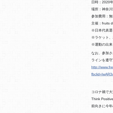
日時：2020年
場所：神奈川
参加費用：無
主催：fruit
※日本代表選
※ラケット、
※運動の出来
なお、参加さ
ラインを遵守
http://www.fr
fbclid=IwAR
コロナ禍で大
Think Positi
前向きに今年