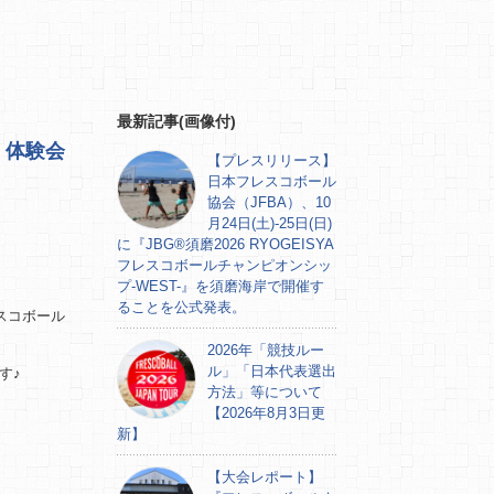
最新記事(画像付)
」体験会
【プレスリリース】
日本フレスコボール
協会（JFBA）、10
月24日(土)-25日(日)
に『JBG®須磨2026 RYOGEISYA
フレスコボールチャンピオンシッ
プ-WEST-』を須磨海岸で開催す
ることを公式発表。
レスコボール
2026年「競技ルー
ル」「日本代表選出
す♪
方法」等について
【2026年8月3日更
新】
【大会レポート】