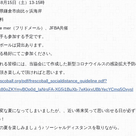
8月15日（土）13-15時
県鎌倉市由比ヶ浜海岸
料
s de mer（フリドメール）、JFBA共催
手も参加する予定です。
ボールは貸出あります。
る格好にてご参加ください。
れる皆様には、当協会にて作成した新型コロナウイルスの感染拡大予防
頂き楽しんで頂ければと思います。
escoball.org/pdf/frescoball_socialdistance_guideline.pdf?
3x80oZKYmyBOp0d_IaNrsFA-XG5j1BuXb-7eKkjrxUBbYecYCmq5OxysI
変な夏になってしまいましたが、、近い将来笑って思い出せる日が必ず
ve！
の夏を楽しみましょう♪ ソーシャルディスタンスを取りながら。