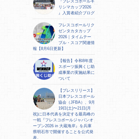
『フレスコボールキ
リシマカップ2026
』入賞者紹介ブログ
フレスコボールリク
ゼンタカタカップ
2026｜タイムテー
ブル・スコア関連情
報【8月6日更新】
【報告】令和8年度
スポーツ振興くじ助
成事業の実施結果に
ついて
【プレスリリース】
日本フレスコボール
協会（JFBA）、9月
19日(土)〜21日(月
祝)に日本代表を決定する最高峰の
一戦『フレスコボールジャパンオ
ープン2026 in 大蔵海岸』を兵庫
県明石市で開催することを公式発
表。