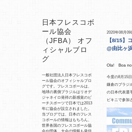
日本フレスコボ
ール協会
2020年08月0
（JFBA） オフ
【8/15
@由比ヶ浜
ィシャルブロ
グ
Ola! Boa noi
一般社団法人日本フレスコボ
今度の8月1
ール協会のオフィシャルブロ
鎌倉のブラジル
グです。フレスコボールは、
地球の裏側ブラジルはリオデ
の日本代表選
ジャネイロ発祥の新感覚のビ
ビキニで参加
ーチスポーツで日本では2013
年に協会が設立されました。
当ブログでは、日本のフレス
コボールの情報はもちろん、
世界各国のフレスコボール協
会や団体、大会の情報も発信