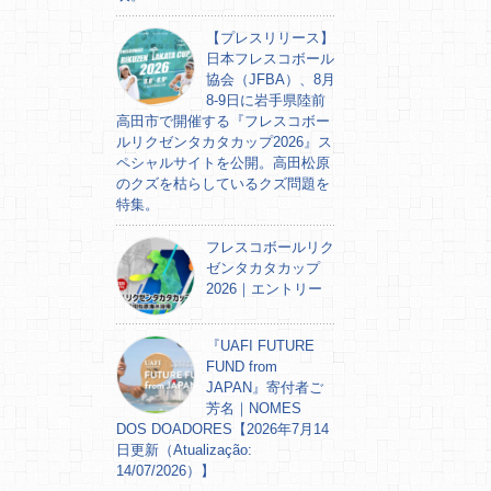
【プレスリリース】
日本フレスコボール
協会（JFBA）、8月
8-9日に岩手県陸前
高田市で開催する『フレスコボー
ルリクゼンタカタカップ2026』ス
ペシャルサイトを公開。高田松原
のクズを枯らしているクズ問題を
特集。
フレスコボールリク
ゼンタカタカップ
2026｜エントリー
『UAFI FUTURE
FUND from
JAPAN』寄付者ご
芳名｜NOMES
DOS DOADORES【2026年7月14
日更新（Atualização:
14/07/2026）】