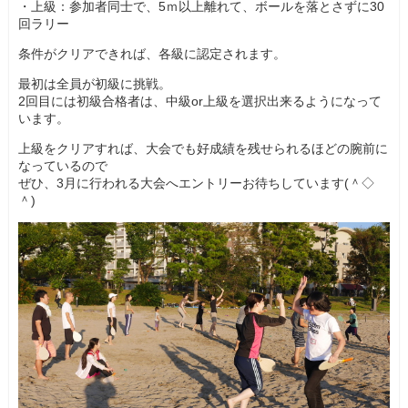
・上級：参加者同士で、5ｍ以上離れて、ボールを落とさずに30
回ラリー
条件がクリアできれば、各級に認定されます。
最初は全員が初級に挑戦。
2回目には初級合格者は、中級or上級を選択出来るようになって
います。
上級をクリアすれば、大会でも好成績を残せられるほどの腕前に
なっているので
ぜひ、3月に行われる大会へエントリーお待ちしています(＾◇
＾)