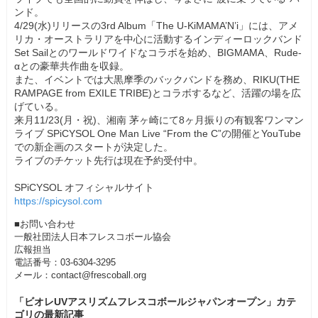
ンド。
4/29(水)リリースの3rd Album「The U-KiMAMA’N’i」には、アメ
リカ・オーストラリアを中心に活動するインディーロックバンド
Set Sailとのワールドワイドなコラボを始め、BIGMAMA、Rude-
αとの豪華共作曲を収録。
また、イベントでは大黒摩季のバックバンドを務め、RIKU(THE
RAMPAGE from EXILE TRIBE)とコラボするなど、活躍の場を広
げている。
来月11/23(月・祝)、湘南 茅ヶ崎にて8ヶ月振りの有観客ワンマン
ライブ SPiCYSOL One Man Live “From the C”の開催とYouTube
での新企画のスタートが決定した。
ライブのチケット先行は現在予約受付中。
SPiCYSOL オフィシャルサイト
https://spicysol.com
■お問い合わせ
一般社団法人日本フレスコボール協会
広報担当
電話番号：03-6304-3295
メール：contact@frescoball.org
「ビオレUVアスリズムフレスコボールジャパンオープン」カテ
ゴリの最新記事