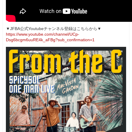
▼JFBA公式Youtubeチャンネル登録はこちらから▼
https://www.youtube.com/channel/UCp-
Dsg6bcgm6uuRE4k_aFBg?sub_confirmation=1