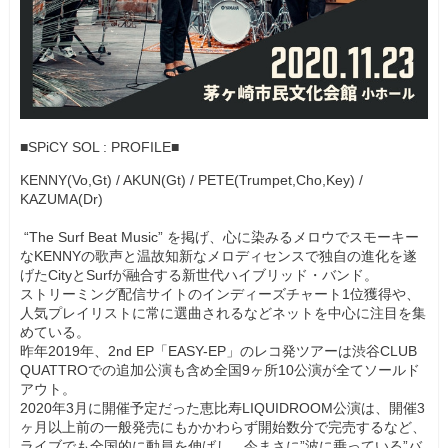
■SPiCY SOL : PROFILE■
KENNY(Vo,Gt) / AKUN(Gt) / PETE(Trumpet,Cho,Key) /
KAZUMA(Dr)
“The Surf Beat Music” を掲げ、心に染みるメロウでスモーキー
なKENNYの歌声と温故知新なメロディセンスで独自の進化を遂
げたCityとSurfが融合する新世代ハイブリッド・バンド。
ストリーミング配信サイトのインディーズチャート1位獲得や、
人気プレイリストに常に選曲されるなどネットを中心に注目を集
めている。
昨年2019年、2nd EP「EASY-EP」のレコ発ツアーは渋谷CLUB
QUATTROでの追加公演も含め全国9ヶ所10公演が全てソールド
アウト。
2020年3月に開催予定だった恵比寿LIQUIDROOM公演は、開催3
ヶ月以上前の一般発売にもかかわらず開始数分で完売するなど、
ライブでも全国的に動員を伸ばし、今まさに”波に乗っている”バ