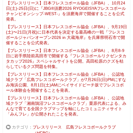
【プレスリリース】日本フレスコボール協会（JFBA）、10月24
日(土)-25日(日)に『JBG®須磨2026 RYOGEISYAフレスコボール
チャンピオンシップ-WEST-』を須磨海岸で開催することを公式
発表。
【プレスリリース】日本フレスコボール協会（JFBA）、9月19日
(土)〜21日(月祝)に日本代表を決定する最高峰の一戦『フレスコ
ボールジャパンオープン2026 in 大蔵海岸』を兵庫県明石市で開
催することを公式発表。
【プレスリリース】日本フレスコボール協会（JFBA）、8月8-9
日に岩手県陸前高田市で開催する『フレスコボールリクゼンタカ
タカップ2026』スペシャルサイトを公開。高田松原のクズを枯
らしているクズ問題を特集。
【プレスリリース】日本フレスコボール協会（JFBA）、公認地
域クラブ「広島フレスコボールクラブ」が7月26日(日)PMにすな
み海浜公園、8月1日(土)AMにベイサイドビーチ坂でフレスコボ
ール体験会を開催することを発表。
【プレスリリース】日本フレスコボール協会（JFBA）、公認地
域クラブ「湘南鵠沼フレスコボールクラブ」栗原代表による、み
んなで育てる全国クラブマップを軸にしたコミュニティサイト
「みんフレ」が公開されたことを発表。
カテゴリ
プレスリリース
広島フレスコボールクラブ
（HFBC）