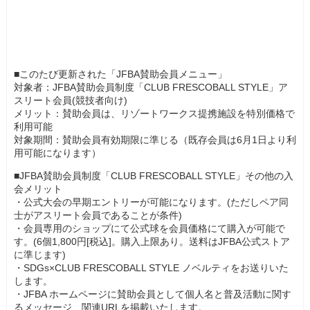
■このたび更新された「JFBA賛助会員メニュー」
対象者：JFBA賛助会員制度「CLUB FRESCOBALL STYLE」ア
スリート会員(競技者向け)
メリット：賛助会員は、リゾートワークス提携施設を特別価格で
利用可能
対象期間：賛助会員有効期限に準じる（既存会員は6月1日より利
用可能になります）
■JFBA賛助会員制度「CLUB FRESCOBALL STYLE」その他の入
会メリット
・公式大会の早期エントリーが可能になります。(ただしペア同
士がアスリート会員であることが条件)
・会員専用のショップにて公式球を会員価格にて購入が可能で
す。(6個1,800円[税込]。購入上限あり。送料はJFBA公式ストア
に準じます)
・SDGs×CLUB FRESCOBALL STYLE ノベルティをお送りいた
します。
・JFBA ホームページに賛助会員として個人名と普及活動に関す
るメッセージ、関連URLを掲載いたします。