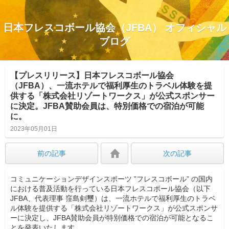
日本フレスコボール協会（JFBA） オフィシャル
ブログ
【プレスリリース】日本フレスコボール協会
（JFBA）、一流ホテルで福利厚生のトラベル体験を提
供する「株式会社リゾートワークス」が公式スポンサー
に決定。JFBA賛助会員は、特別価格での宿泊が可能
に。
2023年05月01日
前の記事
次の記事
コミュニケーションデザインスポーツ ”フレスコボール” の国内
における普及活動を行っている日本フレスコボール協会（以下
JFBA、代表理事 窪島剣璽）は、一流ホテルで福利厚生のトラベ
ル体験を提供する「株式会社リゾートワークス」が公式スポンサ
ーに決定し、JFBA賛助会員が特別価格での宿泊が可能となるこ
とを発表いたします。