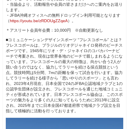
・当協会より、活動報告や会員の皆さまだけへのご案内をお送り
します。
・JFBA沖縄オフィスへの無料ドロップイン利用可能となります
（
https://youtu.be/zRDOUgZZqeA
）。
＊アスリート会員年会費：10,000円 ※自動更新なし
■コミュニケーションデザインスポーツ “フレスコボール” とは？
フレスコボールは、ブラジルのリオデジャネイロ発祥のビーチス
ポーツです。1945年にリオ・デ・ジャネイロのコパカバーナビ
ーチで考案され、現在は世界各地のビーチで親しまれるようにな
っています。フレスコボールの最大の特徴は、向かい合う2人が
競い合うのではなく、協力してラリーを続ける採点競技という
点。競技時間は5分間、7mの距離を保って試合を行います。協力
してラリーを続ける様子から「思いやりのスポーツ」とも言わ
れ、2023年4月現在、日本全国で24のJFBA公認地域クラブと1の
公認学生団体が設立され、フレスコボールを通じた地域コミュニ
ティが形成されています。日本フレスコボール協会は、このスポ
ーツの魅力をより多くの人に知ってもらうために2013年に設立
され、2025年までに日本全国47都道府県で地域クラブ設立を目
指して積極的に活動を行っております。